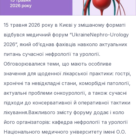
15 травня 2026 року в Києві у змішаному форматі
відбувся медичний форум “UkraineNephro-Urology
2026”, який об’єднав фахівців навколо актуальних
питань сучасної нефрології та урології.
Обговорювалися теми, що мають особливе
значення для щоденної лікарської практики: гострі,
хронічні та невідкладні стани, коморбідні патології,
актуальні проблеми онкоурології, а також сучасні
підходи до консервативної й оперативної тактики
лікування.Важливого змісту форуму додає і коло
його організаторів: кафедра нефрології та урології
Національного медичного університету імені О.О.