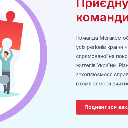
Приєдну
команди
Команда Мегаком об
усіх регіонів країни 
спрямованої на покр
жителів України. Різ
захоплюємося справо
втомлюємося вчити
Подивитися вак