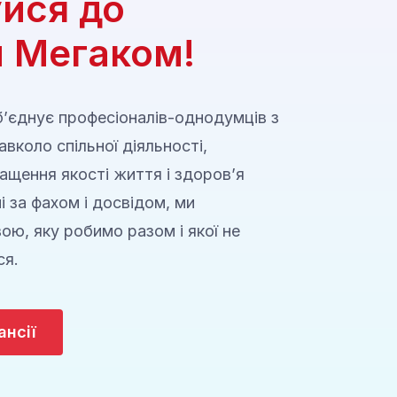
йся до
 Мегаком!
’єднує професіоналів-однодумців з
навколо спільної діяльності,
ащення якості життя і здоров’я
ні за фахом і досвідом, ми
ю, яку робимо разом і якої не
ся.
ансії