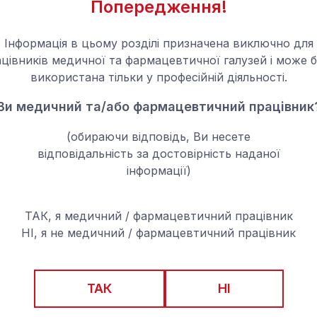
Попередження!
Звертаємо увагу на незначну зміну у
Інформація в цьому розділі призначена виключно для
засобів, що маркетуються ТОВ “Мегак
цівників медичної та фармацевтичної галузей і може 
введено в дію Закон України від 21.0
використана тільки у професійній діяльності.
внесення змін до Закону України «Пр
Ви медичний та/або фармацевтичний працівник
маркування лікарських засобів», яки
до маркування упаковок лікарських з
(обираючи відповідь, Ви несете
відповідальність за достовірність наданої
було видалено інформацію щодо екс
інформації)
дистриб’ютора в Україні, а саме ТОВ
його контактні дані додані в інструк
ТАК, я медичний / фармацевтичний працівник
упаковок залишається актуальним до
НІ, я не медичний / фармацевтичний працівник
придатності препаратів, тож в аптек
2 варіанти пакування, а також інстру
ТАК
НІ
застосування лікарського засобу.