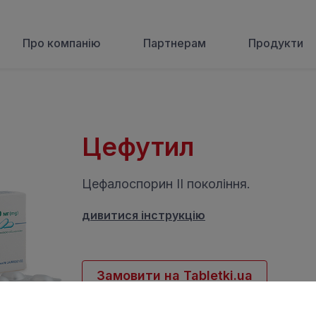
Про компанію
Партнерам
Продукти
Цефутил
Цефалоспорин ІІ покоління.
дивитися інструкцію
Замовити на Tabletki.ua