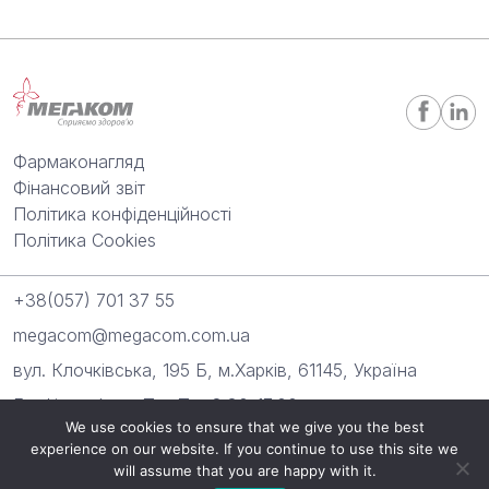
Фармаконагляд
Фінансовий звіт
Політика конфіденційності
Політика Cookies
+38(057) 701 37 55
megacom@megacom.com.ua
вул. Клочківська, 195 Б, м.Харків, 61145, Україна
Графік роботи: Пн.-Пт.: 8:30-17:00
We use cookies to ensure that we give you the best
experience on our website. If you continue to use this site we
“Мегаком” 2026. Всі права захищені.
will assume that you are happy with it.